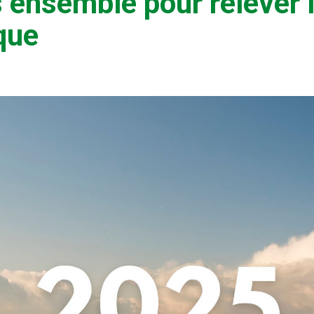
 ensemble pour relever l
que