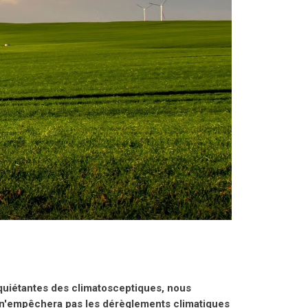
quiétantes des climatosceptiques, nous
x n'empêchera pas les dérèglements climatiques